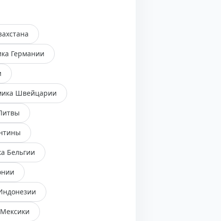
захстана
ика Германии
и
мика Швейцарии
Литвы
ентины
а Бельгии
онии
Индонезии
 Мексики