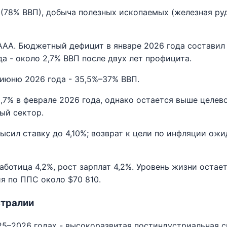
(78% ВВП), добыча полезных ископаемых (железная руд
AAA. Бюджетный дефицит в январе 2026 года составил 
 - около 2,7% ВВП после двух лет профицита.
июню 2026 года - 35,5%–37% ВВП.
,7% в феврале 2026 года, однако остается выше целево
ый сектор.
ысил ставку до 4,10%; возврат к цели по инфляции ож
аботица 4,2%, рост зарплат 4,2%. Уровень жизни остае
я по ППС около $70 810.
стралии
5–2026 годах - высокоразвитая постиндустриальная си