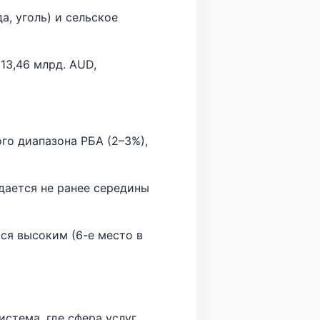
а, уголь) и сельское
13,46 млрд. AUD,
го диапазона РБА (2–3%),
идается не ранее середины
тся высоким (6-е место в
стема, где сфера услуг