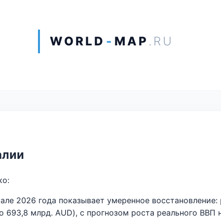
WORLD
-
MAP
.RU
алии
ко:
але 2026 года показывает умеренное восстановление: 
о 693,8 млрд. AUD), с прогнозом роста реального ВВП н