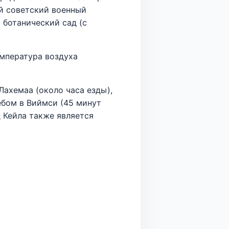
ий советский военный
 ботанический сад (с
емпература воздуха
Лахемаа (около часа езды),
ебом в Виймси (45 минут
ад Кейла также является