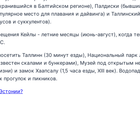
охранившийся в Балтийском регионе), Палдиски (бывш
пулярное место для плавания и дайвинга) и Таллинский
сов и суккулентов).
ещения Кейлы - летние месяцы (июнь-август), когда т
C.
осетить Таллинн (30 минут езды), Национальный парк 
известен скалами и бункерами), Музей под открытым н
ни) и замок Хаапсалу (1,5 часа езды, XIII век). Водоп
 прогулок и пикников.
 Эстонии?