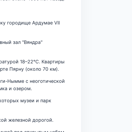
еку городище Ардумае VII
вный зал "Вяндра"
ратурой 18–22°C. Квартиры
те Пярну (около 70 км).
нги-Нымме с неоготической
мка и озером.
которых музеи и парк
кой железной дорогой.
 музей под открытым небом