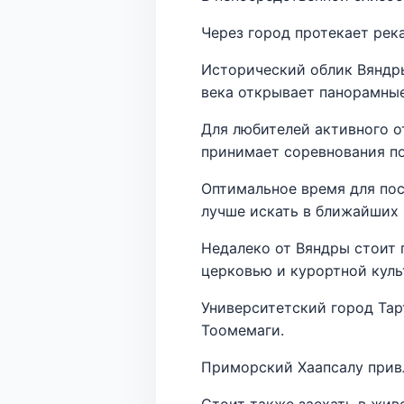
Через город протекает рек
Исторический облик Вяндры
века открывает панорамные
Для любителей активного от
принимает соревнования по
Оптимальное время для пос
лучше искать в ближайших 
Недалеко от Вяндры стоит 
церковью и курортной куль
Университетский город Тар
Тоомемаги.
Приморский Хаапсалу привл
Стоит также заехать в жив