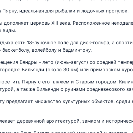
а Пярну, идеальная для рыбалки и лодочных прогулок.
 дополняет церковь XIII века. Расположенное неподал
 виды.
дыха есть 18-луночное поле для диск-гольфа, а спорти
 баскетболу, волейболу и бадминтону.
ещения Вяндры - лето (июнь-август) со средней темпе
городах: Вильянди (около 30 км) или приморском курор
посетить Пярну с его пляжем и Старым городом, Кили
турой, а также Вильянди с руинами средневекового за
ту предлагает множество культурных объектов, среди 
екает деревянной архитектурой, замком и историчес
описную Вана-Вигала с водяной мельницей и посетить