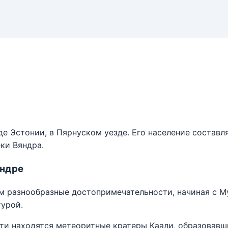
де Эстонии, в Пярнуском уезде. Его население составля
ки Вяндра.
яндре
м разнообразные достопримечательности, начиная с М
турой.
ти находятся метеоритные кратеры Каали, образовавши