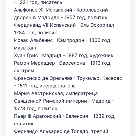
- 1221 год, писатель
Альфонсо XII Испанский : Королевский
дворец в Мадриде - 1857 год, политик
Фердинанд VII Испанский : Эль Эскориал -
1784 год, политик
Исаак Альбенис : Кампродон - 1860 год,
музыкант
Хуан Грис : Мадрид - 1887 год, художник
Рамон Меркадер : Барселона - 1913 год,
экстрем.
Франсиско де Орельяна : Трухильо, Касерес
- 1511 год, исследователь
Мария Австрийская, императрица
Священной Римской империи : Мадрид -
1528 год, политик
Пьер III Арагонский : Валенсия - 1239 год,
политик
Фернандо Альварес де Толедо, третий