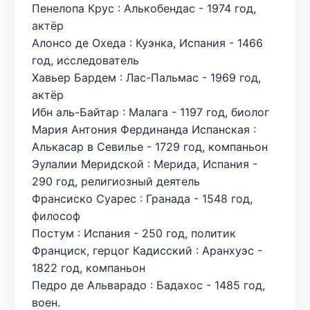
Пенелопа Крус : Алькобендас - 1974 год,
актёр
Алонсо де Охеда : Куэнка, Испания - 1466
год, исследователь
Хавьер Бардем : Лас-Пальмас - 1969 год,
актёр
Ибн аль-Байтар : Малага - 1197 год, биолог
Мария Антония Фердинанда Испанская :
Алькасар в Севилье - 1729 год, компаньон
Эулалии Меридской : Мерида, Испания -
290 год, религиозный деятель
Франсиско Суарес : Гранада - 1548 год,
философ
Постум : Испания - 250 год, политик
Франциск, герцог Кадисский : Аранхуэс -
1822 год, компаньон
Педро де Альварадо : Бадахос - 1485 год,
воен.