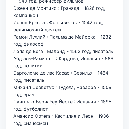
- 1949 год, режиссёр фильмов
Эжени де Монтихо : Гранада - 1826 год,
компаньон
Иоанн Креста : Фонтиверос - 1542 год,
религиозный деятель
Рамон Луллий : Пальма де Майорка - 1232
год, философ
Лопе де Вега : Мадрид - 1562 год, писатель
Абд аль-Рахман III : Кордова, Испания - 889
год, политик
Бартоломе де лас Касас : Севилья - 1484
год, писатель
Михаил Серветус : Тудела, Наварра - 1509
год, врач
Сантьяго Бернабеу Йесте : Испания - 1895
год, футболист
Амансио Ортега : Кастилия и Леон - 1936
год, бизнесмен