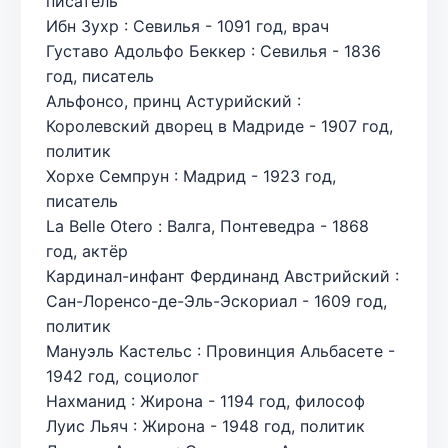
писатель
Ибн Зухр : Севилья - 1091 год, врач
Густаво Адольфо Беккер : Севилья - 1836
год, писатель
Альфонсо, принц Астурийский :
Королевский дворец в Мадриде - 1907 год,
политик
Хорхе Семпрун : Мадрид - 1923 год,
писатель
La Belle Otero : Валга, Понтеведра - 1868
год, актёр
Кардинал-инфант Фердинанд Австрийский :
Сан-Лоренсо-де-Эль-Эскориал - 1609 год,
политик
Мануэль Кастельс : Провинция Альбасете -
1942 год, социолог
Нахманид : Жирона - 1194 год, философ
Луис Льяч : Жирона - 1948 год, политик