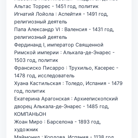
Альтас Торрес - 1451 год, политик
Игнатий Лойола : Аспейтия - 1491 год,
религиозный деятель
Папа Александр VI : Валенсия - 1431 год,
религиозный деятель
Фердинанд I, император Священной
Римской империи : Алькала-де-Энарес -
1503 год, политик
Франсиско Писарро : Трухильо, Касерес -
1478 год, исследователь
Хуана Кастильская : Толедо, Испания - 1479
год, политик
Екатерина Арагонская : Архиепископский
дворец Алькала-де-Энарес - 1485 год,
КОМПАНЬОН
Жоан Миро : Барселона - 1893 год,
художник
Маймонид : Кордова, Испания - 1138 год,