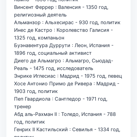
Винсент Феррер : Валенсия - 1350 год,
религиозный деятель
Альманзор : Альхесирас - 930 год, политик
Инес де Кастро : Королевство Галисия -
1325 год, компаньон
Буэнавентура Дуррути : Леон, Испания -
1896 год, социальный активист
Диего де Альмагро : Альмагро, Сьюдад-
Реаль - 1475 год, исследователь
Энрике Иглесиас : Мадрид - 1975 год, певец
Хосе Антонио Примо де Ривера : Мадрид -
1903 год, политик
Пеп Гвардиола : Сантпедор - 1971 год,
тренер
Абд аль-Рахман II : Толедо, Испания - 788
год, политик
Генрих II Кастильский : Севилья - 1334 год,
политик