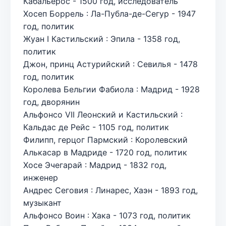
Кабальерос - 1500 год, исследователь
Хосеп Боррель : Ла-Публа-де-Сегур - 1947
год, политик
Жуан I Кастильский : Эпила - 1358 год,
политик
Джон, принц Астурийский : Севилья - 1478
год, политик
Королева Бельгии Фабиола : Мадрид - 1928
год, дворянин
Альфонсо VII Леонский и Кастильский :
Кальдас де Рейс - 1105 год, политик
Филипп, герцог Пармский : Королевский
Алькасар в Мадриде - 1720 год, политик
Хосе Эчегарай : Мадрид - 1832 год,
инженер
Андрес Сеговия : Линарес, Хаэн - 1893 год,
музыкант
Альфонсо Воин : Хака - 1073 год, политик