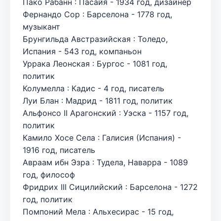
Пако Рабанн : Пасайя - 1934 год, дизайнер
Фернандо Сор : Барселона - 1778 год,
музыкант
Брунгильда Австразийская : Толедо,
Испания - 543 год, компаньон
Уррака Леонская : Бургос - 1081 год,
политик
Колумелла : Кадис - 4 год, писатель
Луи Блан : Мадрид - 1811 год, политик
Альфонсо II Арагонский : Уэска - 1157 год,
политик
Камило Хосе Села : Галисия (Испания) -
1916 год, писатель
Авраам ибн Эзра : Тудела, Наварра - 1089
год, философ
Фридрих III Сицилийский : Барселона - 1272
год, политик
Помпоний Мела : Альхесирас - 15 год,