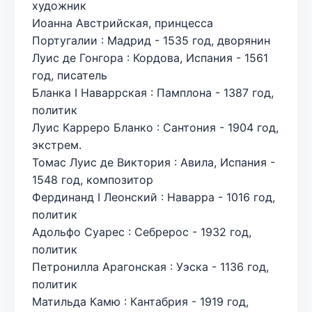
художник
Иоанна Австрийская, принцесса
Португалии : Мадрид - 1535 год, дворянин
Луис де Гонгора : Кордова, Испания - 1561
год, писатель
Бланка I Наваррская : Памплона - 1387 год,
политик
Луис Карреро Бланко : Сантония - 1904 год,
экстрем.
Томас Луис де Виктория : Авила, Испания -
1548 год, композитор
Фердинанд I Леонский : Наварра - 1016 год,
политик
Адольфо Суарес : Себрерос - 1932 год,
политик
Петронилла Арагонская : Уэска - 1136 год,
политик
Матильда Камю : Кантабрия - 1919 год,