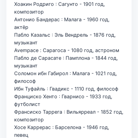
Хоакин Родриго : Сагунто - 1901 год,
композитор
Антонио Бандерас : Малага - 1960 год,
актёр
Пабло Казальс : Эль Вендрель - 1876 год,
музыкант
Avempace : Сарагоса - 1080 год, астроном
Пабло де Сарасате : Памплона - 1844 год,
музыкант
Соломон ибн Габирол : Малага - 1021 год,
философ
Ибн Туфайль : Гвадикс - 1110 год, философ
Франциско Хенто : Гварнисо - 1933 год,
футболист
Франсиско Таррега : Вильярреал - 1852 год,
композитор
Хосе Каррерас : Барселона - 1946 год,
певец