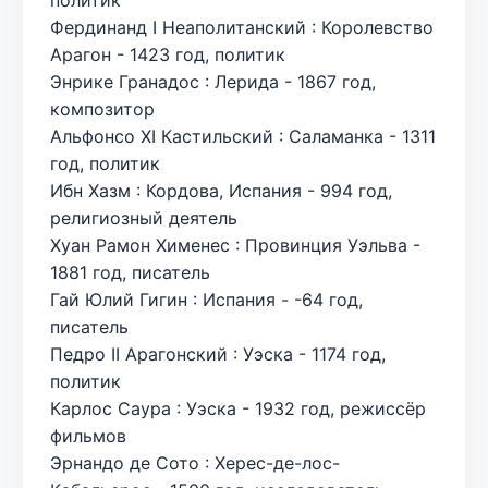
Фердинанд I Неаполитанский : Королевство
Арагон - 1423 год, политик
Энрике Гранадос : Лерида - 1867 год,
композитор
Альфонсо XI Кастильский : Саламанка - 1311
год, политик
Ибн Хазм : Кордова, Испания - 994 год,
религиозный деятель
Хуан Рамон Хименес : Провинция Уэльва -
1881 год, писатель
Гай Юлий Гигин : Испания - -64 год,
писатель
Педро II Арагонский : Уэска - 1174 год,
политик
Карлос Саура : Уэска - 1932 год, режиссёр
фильмов
Эрнандо де Сото : Херес-де-лос-