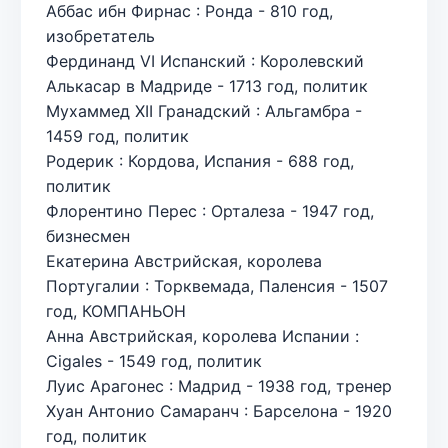
Аббас ибн Фирнас : Ронда - 810 год,
изобретатель
Фердинанд VI Испанский : Королевский
Алькасар в Мадриде - 1713 год, политик
Мухаммед XII Гранадский : Альгамбра -
1459 год, политик
Родерик : Кордова, Испания - 688 год,
политик
Флорентино Перес : Орталеза - 1947 год,
бизнесмен
Екатерина Австрийская, королева
Португалии : Торквемада, Паленсия - 1507
год, КОМПАНЬОН
Анна Австрийская, королева Испании :
Cigales - 1549 год, политик
Луис Арагонес : Мадрид - 1938 год, тренер
Хуан Антонио Самаранч : Барселона - 1920
год, политик