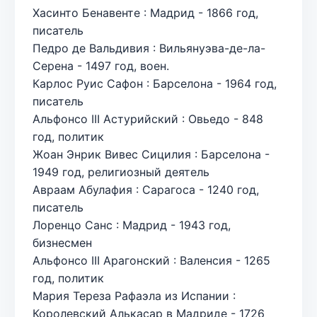
Хасинто Бенавенте : Мадрид - 1866 год,
писатель
Педро де Вальдивия : Вильянуэва-де-ла-
Серена - 1497 год, воен.
Карлос Руис Сафон : Барселона - 1964 год,
писатель
Альфонсо III Астурийский : Овьедо - 848
год, политик
Жоан Энрик Вивес Сицилия : Барселона -
1949 год, религиозный деятель
Авраам Абулафия : Сарагоса - 1240 год,
писатель
Лоренцо Санс : Мадрид - 1943 год,
бизнесмен
Альфонсо III Арагонский : Валенсия - 1265
год, политик
Мария Тереза Рафаэла из Испании :
Королевский Алькасар в Мадриде - 1726