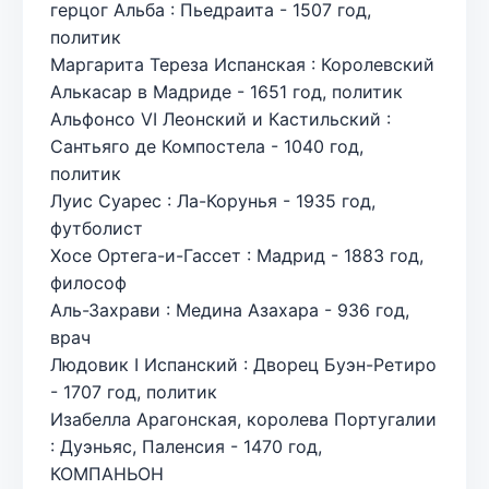
герцог Альба : Пьедраита - 1507 год,
политик
Маргарита Тереза Испанская : Королевский
Алькасар в Мадриде - 1651 год, политик
Альфонсо VI Леонский и Кастильский :
Сантьяго де Компостела - 1040 год,
политик
Луис Суарес : Ла-Корунья - 1935 год,
футболист
Хосе Ортега-и-Гассет : Мадрид - 1883 год,
философ
Аль-Захрави : Медина Азахара - 936 год,
врач
Людовик I Испанский : Дворец Буэн-Ретиро
- 1707 год, политик
Изабелла Арагонская, королева Португалии
: Дуэньяс, Паленсия - 1470 год,
КОМПАНЬОН