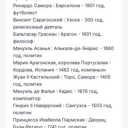
Рикардо Самора : Барселона - 1901 год,
футболист
Винсент Сарагосский : Уэска - 300 год,
религиозный деятель
Бальтасар Грасиан : Арагон - 1601 год,
философ
Мануэль Асанья : Алькала-де-Энарес - 1880
год, политик
Мария Арагонская, королева Португалии :
Кордова, Испания - 1482 год, компаньон
Жуан II Кастильский : Торо, Самора - 1405
год, политик
Мануэль де Фалья : Кадис - 1876 год,
композитор
Генрих II Наваррский : Сангуэса - 1503 год,
политик
Принцесса Изабелла Пармская : Дворец
Буэн-Ретиро - 1741 год, политик