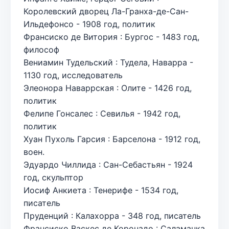
Королевский дворец Ла-Гранха-де-Сан-
Ильдефонсо - 1908 год, политик
Франсиско де Витория : Бургос - 1483 год,
философ
Вениамин Тудельский : Тудела, Наварра -
1130 год, исследователь
Элеонора Наваррская : Олите - 1426 год,
политик
Фелипе Гонсалес : Севилья - 1942 год,
политик
Хуан Пухоль Гарсия : Барселона - 1912 год,
воен.
Эдуардо Чиллида : Сан-Себастьян - 1924
год, скульптор
Иосиф Анкиета : Тенерифе - 1534 год,
писатель
Пруденций : Калахорра - 348 год, писатель
Франсиско Васкес де Коронадо : Саламанка