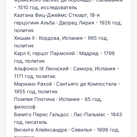
- 1510 год, исследователь
Каэтана Фиц-Джеймс Стюарт, 18-я
герцогиня Альба : Дворец Лирия - 1926 год,
политик
Хишам II : Кордова, Испания - 965 год,
политик
Карл II, герцог Пармский : Мадрид - 1799
год, политик
Альфонсо IX Леонский : Самора, Испания -
1171 год, политик
Мариано Рахой : Сантьяго де Компостела -
1955 год, политик
Помпея Плотина : Испания - 65 год,
философ
Бенито Перес Гальдос : Лас-Пальмас - 1843
год, писатель
Висенте Алейксандре : Севилья - 1898 год,