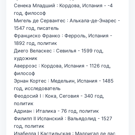
Сенека Младший : Кордова, Испания - -4
год, философ
Мигель де Сервантес : Алькала-де-Энарес -
1547 год, писатель
Франциско Франко : Ферроль, Испания -
1892 год, политик
Диего Веласкес : Севилья - 1599 год,
художник
Аверроэс : Кордова, Испания - 1126 год,
философ
Эрнан Кортес : Медельин, Испания - 1485
год, исследователь
Феодосий I : Кока, Сеговия - 340 год,
политик
Адриан : Италика - 76 год, политик
Филипп II Испанский : Вальядолид - 1527
год, политик
Изабелла I Кастильская : Мадригал де лас