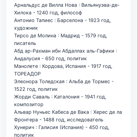
Арнальдус де Вилла Нова : Вильянуэва-де-
Хилока - 1240 год, философ
Антонио Тапиес : Барселона - 1923 год,
художник
Тирсо де Молина : Мадрид - 1579 год,
писатель
Абд ар-Рахман ибн Абдаллах аль-Гафики :
Андалусия - 650 год, политик
Манолете : Кордова, Испания - 1917 год,
ТОРЕАДОР
Элеонора Толедская : Альба де Тормес -
1522 год, политик
Жорди Саваль : Каталония - 1941 год,
композитор
Альвар Нуньес Кабеса де Вака : Херес де ла
Фронтера - 1488 год, исследователь
Хунерич : Галисия (Испания) - 450 год,
политик