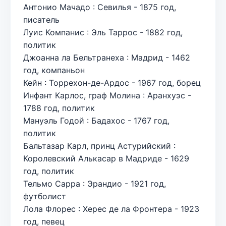
Антонио Мачадо : Севилья - 1875 год,
писатель
Луис Компанис : Эль Таррос - 1882 год,
политик
Джоанна ла Бельтранеха : Мадрид - 1462
год, компаньон
Кейн : Торрехон-де-Ардос - 1967 год, борец
Инфант Карлос, граф Молина : Аранхуэс -
1788 год, политик
Мануэль Годой : Бадахос - 1767 год,
политик
Бальтазар Карл, принц Астурийский :
Королевский Алькасар в Мадриде - 1629
год, политик
Тельмо Сарра : Эрандио - 1921 год,
футболист
Лола Флорес : Херес де ла Фронтера - 1923
год, певец