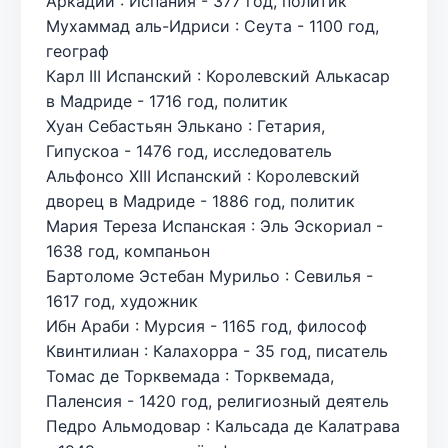
Аркадий : Испания - 377 год, политик
Мухаммад аль-Идриси : Сеута - 1100 год,
географ
Карл III Испанский : Королевский Алькасар
в Мадриде - 1716 год, политик
Хуан Себастьян Элькано : Гетария,
Гипускоа - 1476 год, исследователь
Альфонсо XIII Испанский : Королевский
дворец в Мадриде - 1886 год, политик
Мария Тереза Испанская : Эль Эскориал -
1638 год, компаньон
Бартоломе Эстебан Мурильо : Севилья -
1617 год, художник
Ибн Араби : Мурсия - 1165 год, философ
Квинтилиан : Калахорра - 35 год, писатель
Томас де Торквемада : Торквемада,
Паленсия - 1420 год, религиозный деятель
Педро Альмодовар : Кальсада де Калатрава