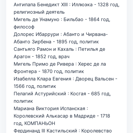
Антипапа Бенедикт XIII : Иллюэка - 1328 год,
религиозный деятель
Мигель де Унамуно : Бильбао - 1864 год,
философ
Долорес Ибаррури : Абанто и Чирвана-
Абанто Зирбена - 1895 год, политик
Сантьяго Рамон и Кахаль : Петилья де
Арагон - 1852 год, врач
Мигель Примо де Ривера : Херес де ла
Фронтера - 1870 год, политик
Изабелла Клара Евгения : Дворец Вальсен -
1566 год, политик
Пелагий Астурийский : Косгая - 685 год,
политик
Мариана Виктория Испанская :
Королевский Алькасар в Мадриде - 1718
год, КОМПАНЬОН
Фердинанд III Кастильский : Королевство