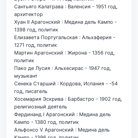
Сантьяго Калатрава : Валенсия - 1951 год,
архитектор
Хуан II Арагонский : Медина дель Кампо -
1398 год, политик
Елизавета Португальская : Альхаферия -
1271 год, политик
Мартин Арагонский : Жирона - 1356 год,
политик
Пако де Лусия : Альхесирас - 1947 год,
музыкант
Сенека Старший : Кордова, Испания - -54
год, писатель
Хосемария Эскрива : Барбастро - 1902 год,
религиозный деятель
Фердинанд I Арагонский : Медина дель
Кампо - 1380 год, политик
Альфонсо V Арагонский : Медина дель
Кампо - 1396 год, политик