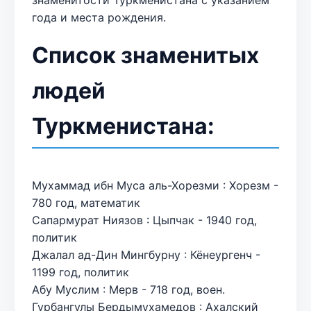
года и места рождения.
Список знаменитых
людей
Туркменистана:
Мухаммад ибн Муса аль-Хорезми : Хорезм -
780 год, математик
Сапармурат Ниязов : Цыпчак - 1940 год,
политик
Джалал ад-Дин Мингбурну : Кёнеургенч -
1199 год, политик
Абу Муслим : Мерв - 718 год, воен.
Гурбангулы Бердымухамедов : Ахалский