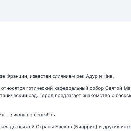
де Франции, известен слиянием рек Адур и Нив.
относятся готический кафедральный собор Святой Мари
Ботанический сад. Город предлагает знакомство с баск
я - с июня по сентябрь.
ься до пляжей Страны Басков (Биарриц) и других инте