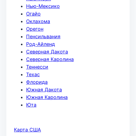
Нью-Мексико
Огайо
Оклахома
Орегон
Пенсильвания
Род-Айленд
Северная Дакота
Северная Каролина
Теннесси
Техас
Флорида
Южная Дакота
Южная Каролина
Юта
Карта США