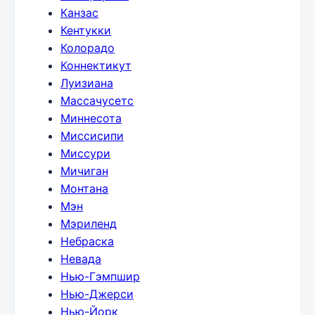
Канзас
Кентукки
Колорадо
Коннектикут
Луизиана
Массачусетс
Миннесота
Миссисипи
Миссури
Мичиган
Монтана
Мэн
Мэриленд
Небраска
Невада
Нью-Гэмпшир
Нью-Джерси
Нью-Йорк