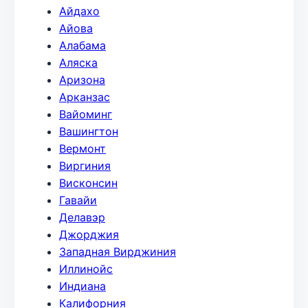
Айдахо
Айова
Алабама
Аляска
Аризона
Арканзас
Вайоминг
Вашингтон
Вермонт
Виргиния
Висконсин
Гавайи
Делавэр
Джорджия
Западная Вирджиния
Иллинойс
Индиана
Калифорния