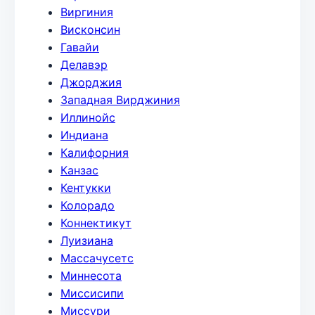
Виргиния
Висконсин
Гавайи
Делавэр
Джорджия
Западная Вирджиния
Иллинойс
Индиана
Калифорния
Канзас
Кентукки
Колорадо
Коннектикут
Луизиана
Массачусетс
Миннесота
Миссисипи
Миссури