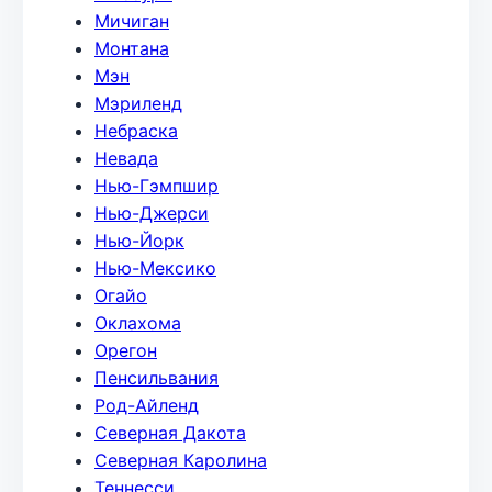
Мичиган
Монтана
Мэн
Мэриленд
Небраска
Невада
Нью-Гэмпшир
Нью-Джерси
Нью-Йорк
Нью-Мексико
Огайо
Оклахома
Орегон
Пенсильвания
Род-Айленд
Северная Дакота
Северная Каролина
Теннесси