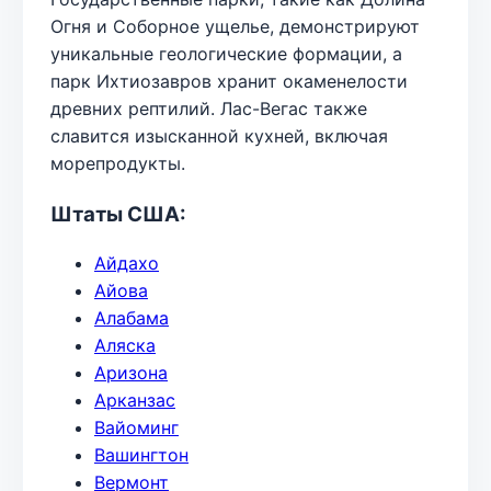
Огня и Соборное ущелье, демонстрируют
уникальные геологические формации, а
парк Ихтиозавров хранит окаменелости
древних рептилий. Лас-Вегас также
славится изысканной кухней, включая
морепродукты.
Штаты США:
Айдахо
Айова
Алабама
Аляска
Аризона
Арканзас
Вайоминг
Вашингтон
Вермонт