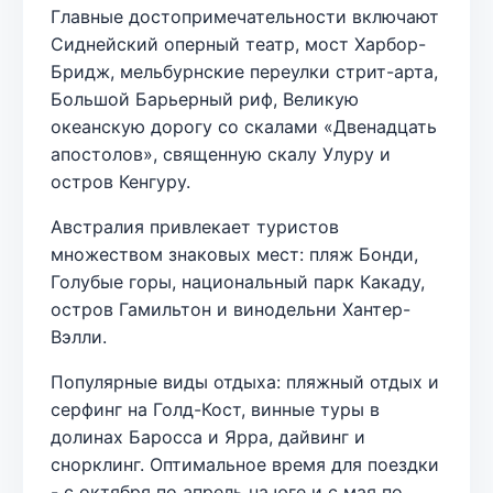
Главные достопримечательности включают
Сиднейский оперный театр, мост Харбор-
Бридж, мельбурнские переулки стрит-арта,
Большой Барьерный риф, Великую
океанскую дорогу со скалами «Двенадцать
апостолов», священную скалу Улуру и
остров Кенгуру.
Австралия привлекает туристов
множеством знаковых мест: пляж Бонди,
Голубые горы, национальный парк Какаду,
остров Гамильтон и винодельни Хантер-
Вэлли.
Популярные виды отдыха: пляжный отдых и
серфинг на Голд-Кост, винные туры в
долинах Баросса и Ярра, дайвинг и
снорклинг. Оптимальное время для поездки
- с октября по апрель на юге и с мая по