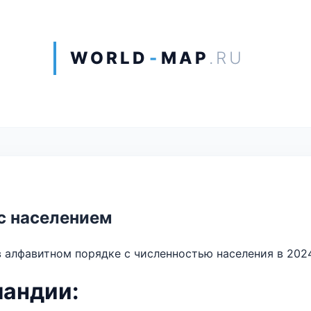
WORLD
-
MAP
.RU
с населением
 алфавитном порядке с численностью населения в 2024
ландии: