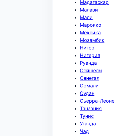
Мадагаскар
Малави
Мали
Марокко
Мексика
Мозамбик
Нигер
Нигерия
Руанда
Сейшелы
Сенегал
Сомали
Судан
Сьерра-Леоне
Танзания
Тунис
Уганда
Чад