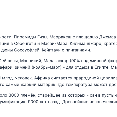
ности: Пирамиды Гизы, Марракеш с площадью Джемаа-
ация в Серенгети и Масаи-Мара, Килиманджаро, кратер
 дюны Соссусфлей, Кейптаун с пингвинами.
Сейшелы, Маврикий, Мадагаскар (90% эндемичной флор
афари, зимний (ноябрь–март) - для отдыха в Египте, Ма
1 млрд. человек. Африка считается прародиной цивил
то самый жаркий материк, где температура может дос
оло 3000 племён, старейшее из которых - сан в пусты
умификацию 9000 лет назад. Древнейшие человечески