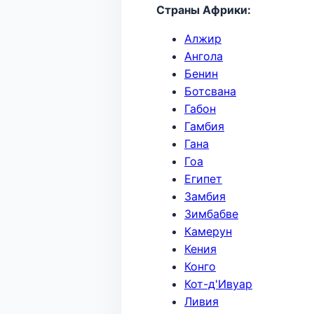
Страны Африки:
Алжир
Ангола
Бенин
Ботсвана
Габон
Гамбия
Гана
Гоа
Египет
Замбия
Зимбабве
Камерун
Кения
Конго
Кот-д'Ивуар
Ливия