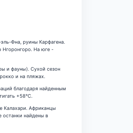
эль-Фна, руины Карфагена.
 Нгоронгоро. На юге -
ы и фауны). Сухой сезон
рокко и на пляжах.
изаций благодаря найденным
тигать +58°C.
не Калахари. Африканцы
е останки найдены в