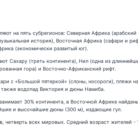
ляют на пять субрегионов: Северная Африка (арабский
музыкальная история), Восточная Африка (сафари и ри
фрика (экономически развитый юг).
т Сахару (треть континента), Нил (одна из длиннейш
рованная гора) и Восточно-Африканский рифт.
ари с «Большой пятеркой» (слоны, носороги), пляжи на
 также водопад Виктория и дюны Намиба.
занимает 30% континента, в Восточной Африке найден
ейшие и высочайшие дюны (300 м), издающие гул.
, четверть всех мировых. Средний возраст жителей - 1