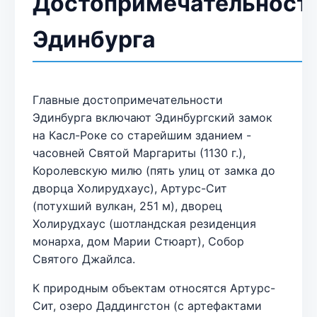
Достопримечательност
Эдинбурга
Главные достопримечательности
Эдинбурга включают Эдинбургский замок
на Касл-Роке со старейшим зданием -
часовней Святой Маргариты (1130 г.),
Королевскую милю (пять улиц от замка до
дворца Холирудхаус), Артурс-Сит
(потухший вулкан, 251 м), дворец
Холирудхаус (шотландская резиденция
монарха, дом Марии Стюарт), Собор
Святого Джайлса.
К природным объектам относятся Артурс-
Сит, озеро Даддингстон (с артефактами