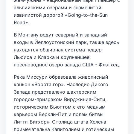
альпийскими озерами и знаменитой
извилистой дорогой «Going-to-the-Sun
Road».
В Монтану ведут северный и западный
входы в Йеллоустонский парк, также здесь
находятся обширная система пещер
Льюиса и Кларка и крупнейшее
пресноводное озеро запада США - Флэтхед.
Река Миссури образовала живописный
каньон «Ворота гор». Наследие Дикого
Запада представлено шахтерским
городом-призраком Вирджиния-Сити,
историческим Бьюттом с его медным
карьером Беркли-Пит и полем битвы
Литтл-Бигхорн. Столица штата Хелена
примечательна Капитолием и готическим