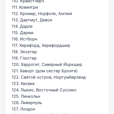
110. Крайстчерч
111. Ковентри
112. Кромер, Норфолк, Англия
113. Дартмут, Девон
114. Дадли
115. Дарем
116. Истборн
117. Херефорд, Херефордшир
118. Эксетер
119. Глостер
120. Харрогит, Северный Йоркшир
121. Хаворт (дом сестер Бронте)
122. Святой остров, Нортумберленд
123. Кесвик
124. Льюис, Восточный Суссекс
125. Линкольн
126. Ливерпуль
127. Лондон