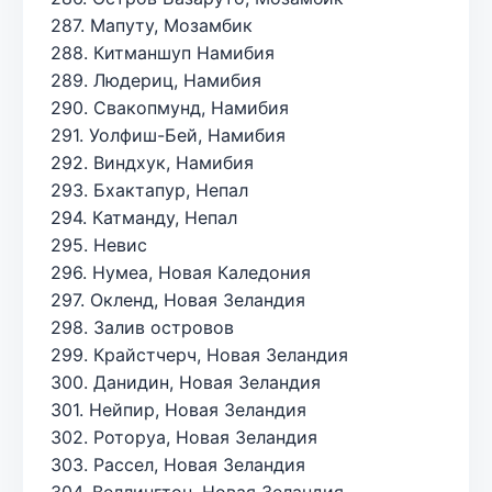
287. Мапуту, Мозамбик
288. Китманшуп Намибия
289. Людериц, Намибия
290. Свакопмунд, Намибия
291. Уолфиш-Бей, Намибия
292. Виндхук, Намибия
293. Бхактапур, Непал
294. Катманду, Непал
295. Невис
296. Нумеа, Новая Каледония
297. Окленд, Новая Зеландия
298. Залив островов
299. Крайстчерч, Новая Зеландия
300. Данидин, Новая Зеландия
301. Нейпир, Новая Зеландия
302. Роторуа, Новая Зеландия
303. Рассел, Новая Зеландия
304. Веллингтон, Новая Зеландия