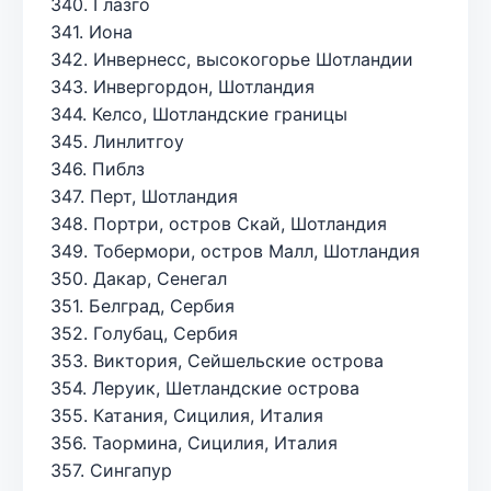
340. Глазго
341. Иона
342. Инвернесс, высокогорье Шотландии
343. Инвергордон, Шотландия
344. Келсо, Шотландские границы
345. Линлитгоу
346. Пиблз
347. Перт, Шотландия
348. Портри, остров Скай, Шотландия
349. Тобермори, остров Малл, Шотландия
350. Дакар, Сенегал
351. Белград, Сербия
352. Голубац, Сербия
353. Виктория, Сейшельские острова
354. Леруик, Шетландские острова
355. Катания, Сицилия, Италия
356. Таормина, Сицилия, Италия
357. Сингапур