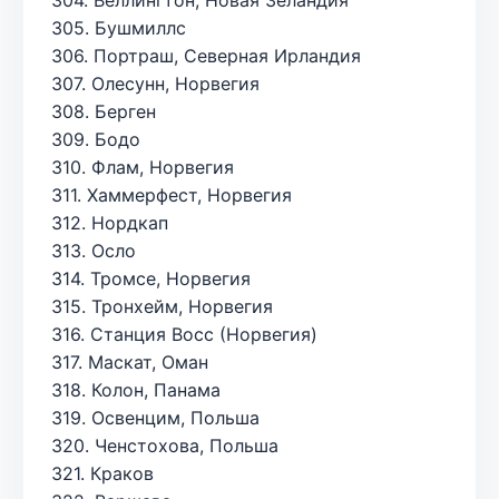
305. Бушмиллс
306. Портраш, Северная Ирландия
307. Олесунн, Норвегия
308. Берген
309. Бодо
310. Флам, Норвегия
311. Хаммерфест, Норвегия
312. Нордкап
313. Осло
314. Тромсе, Норвегия
315. Тронхейм, Норвегия
316. Станция Восс (Норвегия)
317. Маскат, Оман
318. Колон, Панама
319. Освенцим, Польша
320. Ченстохова, Польша
321. Краков