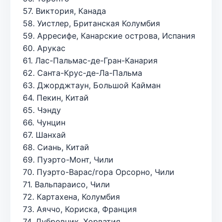
57. Виктория, Канада
58. Уистлер, Британская Колумбия
59. Арресифе, Канарские острова, Испания
60. Арукас
61. Лас-Пальмас-де-Гран-Канария
62. Санта-Крус-де-Ла-Пальма
63. Джорджтаун, Большой Кайман
64. Пекин, Китай
65. Чэнду
66. Чунцин
67. Шанхай
68. Сиань, Китай
69. Пуэрто-Монт, Чили
70. Пуэрто-Варас/гора Орсорно, Чили
71. Вальпараисо, Чили
72. Картахена, Колумбия
73. Аяччо, Кориска, Франция
74. Дубровник, Хорватия