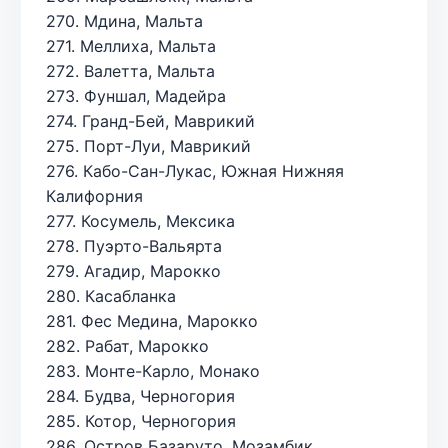
270. Мдина, Мальта
271. Меллиха, Мальта
272. Валетта, Мальта
273. Фуншал, Мадейра
274. Гранд-Бей, Маврикий
275. Порт-Луи, Маврикий
276. Кабо-Сан-Лукас, Южная Нижняя
Калифорния
277. Косумель, Мексика
278. Пуэрто-Вальярта
279. Агадир, Марокко
280. Касабланка
281. Фес Медина, Марокко
282. Рабат, Марокко
283. Монте-Карло, Монако
284. Будва, Черногория
285. Котор, Черногория
286. Остров Базаруто, Мозамбик