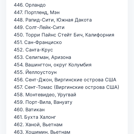
446. Орландо
447. Портленд, Мэн
448. Рапид-Сити, Южная Дакота
449. Солт-Лейк-Сити
450. Торри Пайнс Стейт Бич, Калифорния
451. Сан-Франциско
452. Санта-Крус
453. Селигман, Аризона
454. Вашингтон, округ Колумбия
455. Йеллоустоун
456. Сент-Джон, Виргинские острова США
457. Сент-Томас (Виргинские острова США)
458. Монтевидео, Уругвай
459. Порт-Вила, Вануату
460. Ватикан
461. Бухта Халонг
462. Ханой, Вьетнам
463. Хошимин, Вьетнам