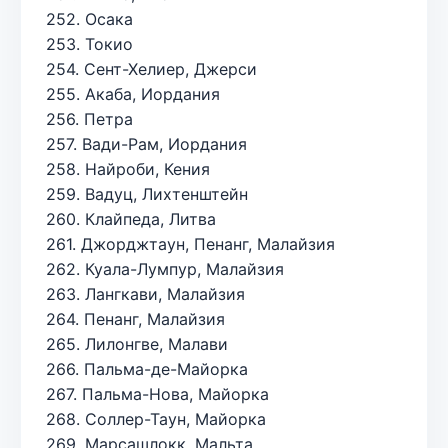
252. Осака
253. Токио
254. Сент-Хелиер, Джерси
255. Акаба, Иордания
256. Петра
257. Вади-Рам, Иордания
258. Найроби, Кения
259. Вадуц, Лихтенштейн
260. Клайпеда, Литва
261. Джорджтаун, Пенанг, Малайзия
262. Куала-Лумпур, Малайзия
263. Лангкави, Малайзия
264. Пенанг, Малайзия
265. Лилонгве, Малави
266. Пальма-де-Майорка
267. Пальма-Нова, Майорка
268. Соллер-Таун, Майорка
269. Марсашлокк, Мальта