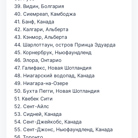
39. Видин, Болгария
40. Сиемреап, Камбоджа
41. Банф, Канада
42. Калгари, Альберта
43. Кэнмор, Альберта
44. Шарлоттаун, остров Принца Эдуарда
45. Корнербрук, Ньюфаундленд
46. Элора, Онтарио
47. Галифакс, Новая Шотландия
48. Ниагарский водопад, Канада
49. Ниагара-на-Озере
50. Бухта Пегги, Новая Шотландия
51. Квебек Сити
52. Сент-Айлс
53. Сидней, Канада
54. Сент-Джейкобс, Канада
55. Сент-Джонс, Ньюфаундленд, Канада
56. Торонто