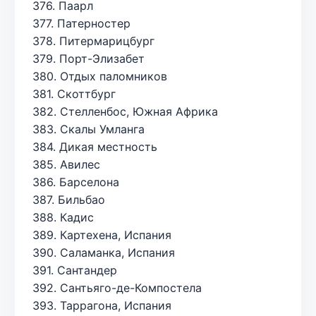
376. Паарл
377. Патерностер
378. Питермарицбург
379. Порт-Элизабет
380. Отдых паломников
381. Скоттбург
382. Стелленбос, Южная Африка
383. Скалы Умланга
384. Дикая местность
385. Авилес
386. Барселона
387. Бильбао
388. Кадис
389. Картехена, Испания
390. Саламанка, Испания
391. Сантандер
392. Сантьяго-де-Компостела
393. Таррагона, Испания