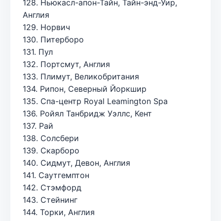
128. Ньюкасл-апон-Тайн, Тайн-энд-Уир,
Англия
129. Норвич
130. Питерборо
131. Пул
132. Портсмут, Англия
133. Плимут, Великобритания
134. Рипон, Северный Йоркшир
135. Спа-центр Royal Leamington Spa
136. Ройял Танбридж Уэллс, Кент
137. Рай
138. Солсбери
139. Скарборо
140. Сидмут, Девон, Англия
141. Саутгемптон
142. Стэмфорд
143. Стейнинг
144. Торки, Англия