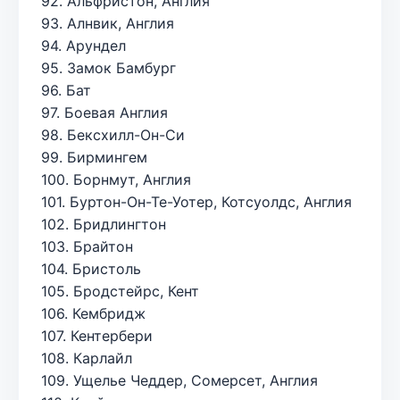
92. Альфристон, Англия
93. Алнвик, Англия
94. Арундел
95. Замок Бамбург
96. Бат
97. Боевая Англия
98. Бексхилл-Он-Си
99. Бирмингем
100. Борнмут, Англия
101. Буртон-Он-Те-Уотер, Котсуолдс, Англия
102. Бридлингтон
103. Брайтон
104. Бристоль
105. Бродстейрс, Кент
106. Кембридж
107. Кентербери
108. Карлайл
109. Ущелье Чеддер, Сомерсет, Англия