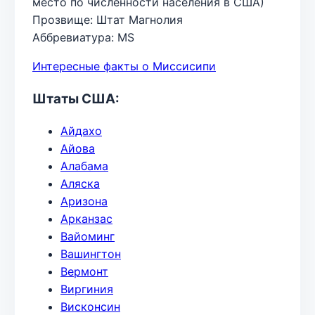
место по численности населения в США)
Прозвище: Штат Магнолия
Аббревиатура: MS
Интересные факты о Миссисипи
Штаты США:
Айдахо
Айова
Алабама
Аляска
Аризона
Арканзас
Вайоминг
Вашингтон
Вермонт
Виргиния
Висконсин