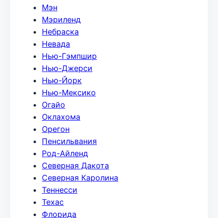
Мэн
Мэриленд
Небраска
Невада
Нью-Гэмпшир
Нью-Джерси
Нью-Йорк
Нью-Мексико
Огайо
Оклахома
Орегон
Пенсильвания
Род-Айленд
Северная Дакота
Северная Каролина
Теннесси
Техас
Флорида