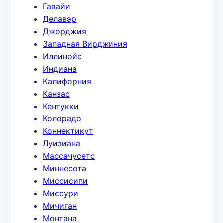
Гавайи
Делавэр
Джорджия
Западная Вирджиния
Иллинойс
Индиана
Калифорния
Канзас
Кентукки
Колорадо
Коннектикут
Луизиана
Массачусетс
Миннесота
Миссисипи
Миссури
Мичиган
Монтана