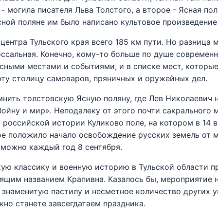
- могила писателя Льва Толстого, а второе - Ясная пол
сной поляне им было написано культовое произведение 
центра Тульского края всего 185 км пути. Но разница
ссальная. Конечно, кому-то больше по душе современн
есными местами и событиями, и в списке мест, которы
эту столицу самоваров, пряничных и оружейных дел.
омнить толстовскую Ясную поляну, где Лев Николаевич 
Войну и мир». Неподалеку от этого почти сакрального 
 российской истории Куликово поле, на котором в 14 
е положило начало освобождение русских земель от м
можно каждый год 8 сентября.
скую классику и военную историю в Тульской области 
дящим названием Крапивна. Казалось бы, мероприятие н
 знаменитую пастилу и несметное количество других 
жно станете завсегдатаем праздника.