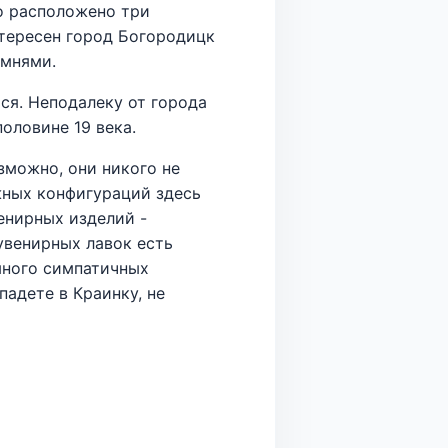
го расположено три
тересен город Богородицк
омнями.
ся. Неподалеку от города
оловине 19 века.
зможно, они никого не
жных конфигураций здесь
енирных изделий -
сувенирных лавок есть
много симпатичных
адете в Краинку, не