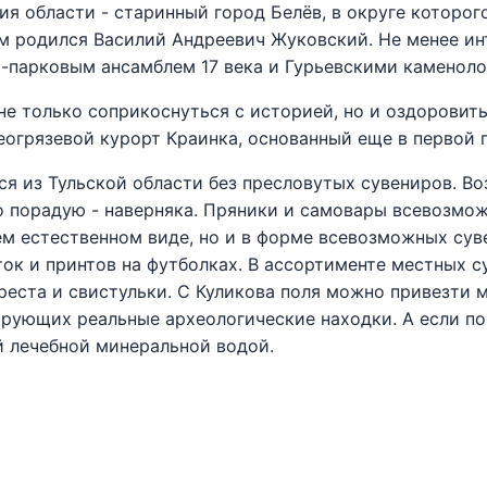
ия области - старинный город Белёв, в округе которо
м родился Василий Андреевич Жуковский. Не менее ин
-парковым ансамблем 17 века и Гурьевскими каменол
не только соприкоснуться с историей, но и оздоровить
огрязевой курорт Краинка, основанный еще в первой п
ся из Тульской области без пресловутых сувениров. Во
о порадую - наверняка. Пряники и самовары всевозмо
ем естественном виде, но и в форме всевозможных сув
ток и принтов на футболках. В ассортименте местных 
реста и свистульки. С Куликова поля можно привезти 
ирующих реальные археологические находки. А если поп
й лечебной минеральной водой.