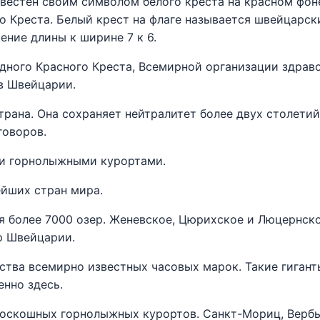
вестен своим символом белого креста на красном фо
о Креста. Белый крест на флаге называется швейцарск
ние длины к ширине 7 к 6.
ного Красного Креста, Всемирной организации здраво
в Швейцарии.
рана. Она сохраняет нейтралитет более двух столетий
говоров.
и горнолыжными курортами.
ейших стран мира.
 более 7000 озер. Женевское, Цюрихское и Люцернско
р Швейцарии.
тва всемирно известных часовых марок. Такие гиганты
енно здесь.
оскошных горнолыжных курортов. Санкт-Мориц, Вербь