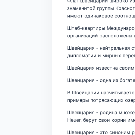
Флаг Швейцарии широко из
знаменитой группы Красног
имеют одинаковое соотноше
Штаб-квартиры Международ
организаций расположены 
Швейцария - нейтральная ст
дипломатии и мирных пере
Швейцария известна своим
Швейцария - одна из богат
В Швейцарии насчитывается
примеры потрясающих озе
Швейцария - родина множес
Heuer, берут свои корни им
Швейцария - это синоним р