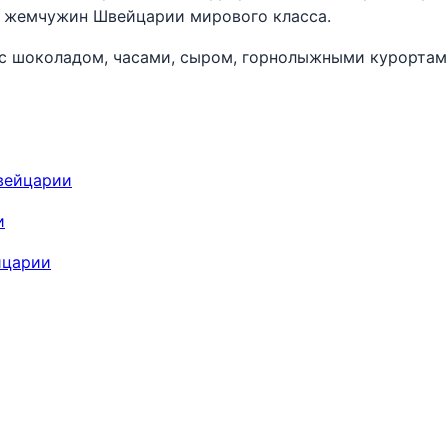
 жемчужин Швейцарии мирового класса.
с шоколадом, часами, сыром, горнолыжными курортам
вейцарии
и
йцарии