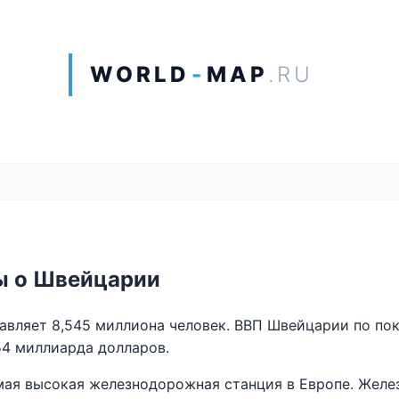
WORLD
-
MAP
.RU
ы о Швейцарии
вляет 8,545 миллиона человек. ВВП Швейцарии по пок
54 миллиарда долларов.
мая высокая железнодорожная станция в Европе. Жел