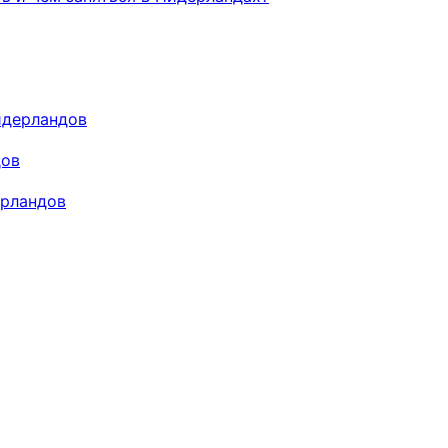
идерландов
дов
ерландов