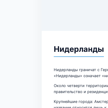
Нидерланды
Нидерланды граничат с Гер
«Нидерланды» означает «ни
Около четверти территории
правительство и резиденция
Крупнейшие города: Амстерд
название относится лишь к 