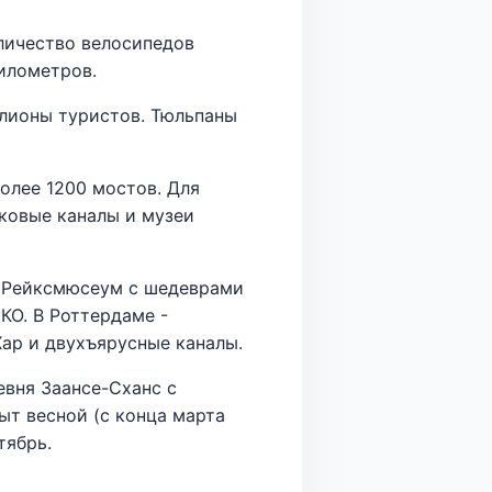
оличество велосипедов
илометров.
ллионы туристов. Тюльпаны
более 1200 мостов. Для
ковые каналы и музеи
т, Рейксмюсеум с шедеврами
КО. В Роттердаме -
Хар и двухъярусные каналы.
евня Заансе-Сханс с
ыт весной (с конца марта
тябрь.