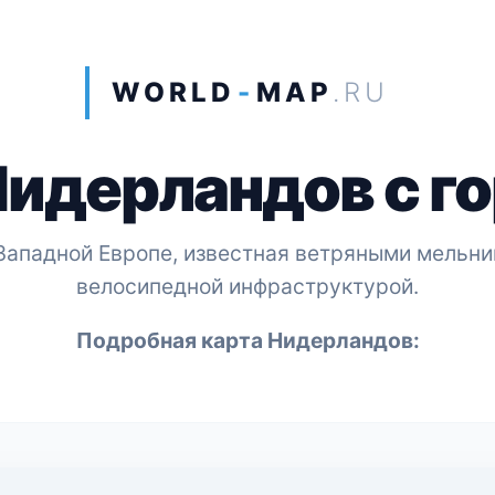
WORLD
-
MAP
.RU
Нидерландов с г
Западной Европе, известная ветряными мельн
велосипедной инфраструктурой.
Подробная карта Нидерландов: