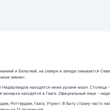
манией и Бельгией, на севере и западе омывается Сев
зкие земли».
 Нидерландов находится ниже уровня моря. Столица -
 монарха находятся в Гааге. Официальный язык - ниде
ам, Роттердам, Гаага, Утрехт. В быту страну часто на
двум из 12 провинций.