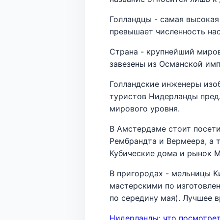
Голландцы - самая высокая
превышает численность нас
Страна - крупнейший миров
завезены из Османской импе
Голландские инженеры изобр
туристов Нидерланды предл
мирового уровня.
В Амстердаме стоит посети
Рембрандта и Вермеера, а т
Кубические дома и рынок Ма
В пригородах - мельницы Ки
мастерскими по изготовлен
по середину мая). Лучшее в
Нидерланды: что посмотрет