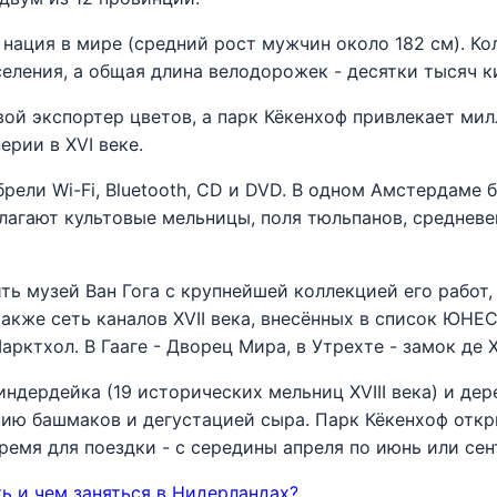
 нация в мире (средний рост мужчин около 182 см). К
еления, а общая длина велодорожек - десятки тысяч к
ой экспортер цветов, а парк Кёкенхоф привлекает ми
рии в XVI веке.
ели Wi-Fi, Bluetooth, CD и DVD. В одном Амстердаме 
агают культовые мельницы, поля тюльпанов, средневе
ть музей Ван Гога с крупнейшей коллекцией его рабо
акже сеть каналов XVII века, внесённых в список ЮНЕС
рктхол. В Гааге - Дворец Мира, в Утрехте - замок де 
ндердейка (19 исторических мельниц XVIII века) и дер
ию башмаков и дегустацией сыра. Парк Кёкенхоф откр
ремя для поездки - с середины апреля по июнь или сен
ь и чем заняться в Нидерландах?