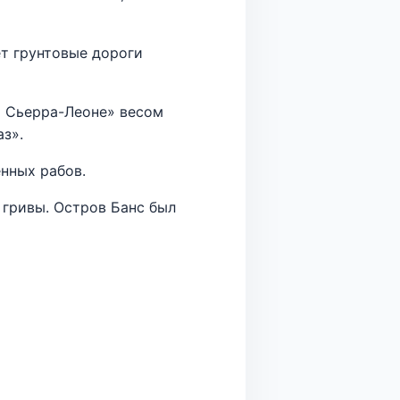
ет грунтовые дороги
а Сьерра-Леоне» весом
аз».
нных рабов.
 гривы. Остров Банс был