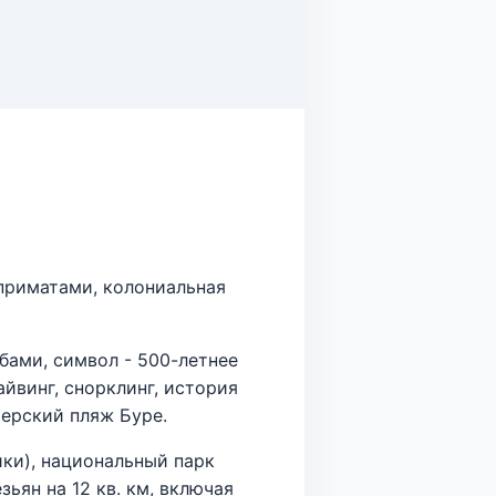
приматами, колониальная
ами, символ - 500-летнее
йвинг, снорклинг, история
ферский пляж Буре.
ки), национальный парк
ьян на 12 кв. км, включая