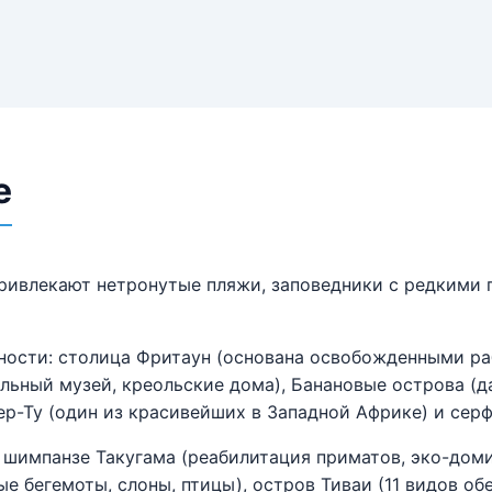
е
ривлекают нетронутые пляжи, заповедники с редкими 
ости: столица Фритаун (основана освобожденными раб
льный музей, креольские дома), Банановые острова (да
ер-Ту (один из красивейших в Западной Африке) и сер
 шимпанзе Такугама (реабилитация приматов, эко-доми
 бегемоты, слоны, птицы), остров Тиваи (11 видов обез