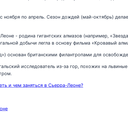
 с ноября по апрель. Сезон дождей (май-октябрь) дела
Леоне - родина гигантских алмазов (например, «Звезд
егальной добычи легла в основу фильма «Кровавый алм
д») основан британскими филантропами для освобожде
гальский исследователь из-за гор, похожих на львиные
тром.
еть и чем заняться в Сьерра-Леоне?
оне