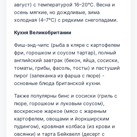
август) с температурой 16–20°C. Весна и
осень мягкие, но дождливые, зима
холодная (4–7°C) с редкими снегопадами.
Кухня Великобритании
Фиш-энд-чипс (рыба в кляре с картофелем
фри, горошком и соусом тартар), полный
английский завтрак (бекон, яйца, сосиски,
томаты, грибы, фасоль, тосты) и пастуший
пирог (запеканка из фарша с пюре) -
основные блюда британской кухни.
Также популярны бинс и сосиски (гриль с
пюре, горошком и луковым соусом),
воскресное жаркое (мясо с жареным
картофелем, овощами и йоркширским
пудингом), кровяная колбаса (из крови и
овсянки) и тарта Бейквелл (десерт с