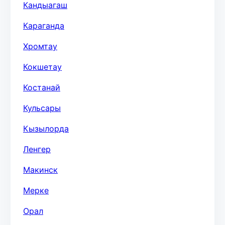
Кандыагаш
Караганда
Хромтау
Кокшетау
Костанай
Кульсары
Кызылорда
Ленгер
Макинск
Мерке
Орал