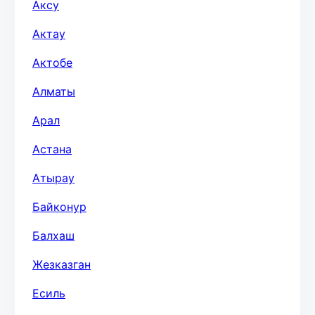
Аксу
Актау
Актобе
Алматы
Арал
Астана
Атырау
Байконур
Балхаш
Жезказган
Есиль