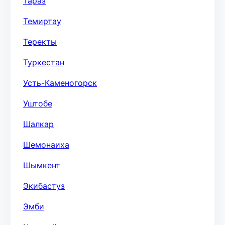
Тараз
Темиртау
Теректы
Туркестан
Усть-Каменогорск
Уштобе
Шалкар
Шемонаиха
Шымкент
Экибастуз
Эмби