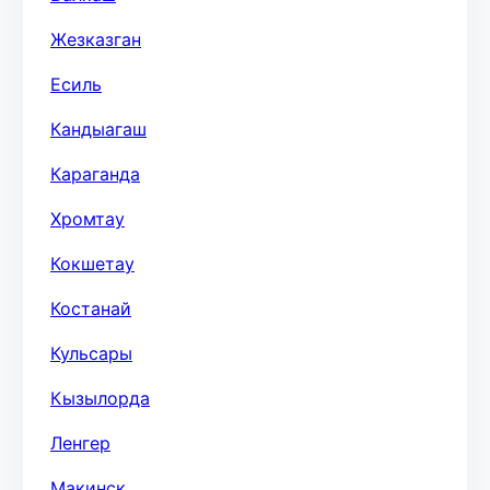
Жезказган
Есиль
Кандыагаш
Караганда
Хромтау
Кокшетау
Костанай
Кульсары
Кызылорда
Ленгер
Макинск