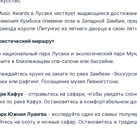
скусство.
usic Awards в Лусаке чествует выдающиеся достижени
ремония Кумбока племени лози в Западной Замбии, пр
еезда короля (Литунги) из летнего дворца в свою ле
ристический маршрут
е национальный парк Лусаки и экологический парк Мун
ните в близлежащем спа-салоне или бассейне.
лаждайтесь круиз на закате по реке Замбези -Экскурси
ки или рафтинг. Посещение музея Ливингстона.
арк Кафуэ
- отправьтесь на сафари, чтобы увидеть слоно
ке по реке Кафуэ. Остановитесь в комфортабельном до
арк Южная Луангва
- исследуйте один из самых популя
тесь на охоту и ночные сафар. Остановитесь в тради