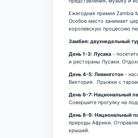
представления, музыку и и
Ежегодная премия Zambia M
Особое место занимает це
королевскую процессию пер
Замбия: двухнедельный ту
День 1-3: Лусака
- посетит
и рестораны Лусаки. Отдох
День 4-5: Ливингстон
- нас
Виктория. Прыжки с тарзан
День 6-7: Национальный п
Совершите прогулку на лод
День 8-9: Национальный п
природы Африки. Отправляй
крышей.