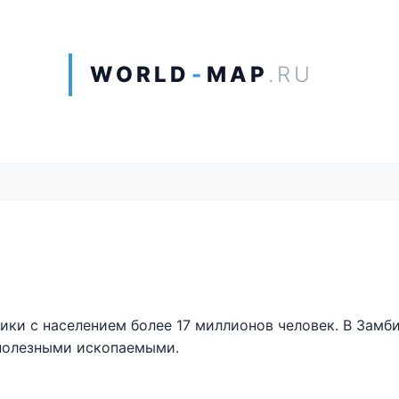
WORLD
-
MAP
.RU
рики с населением более 17 миллионов человек. В Замб
 полезными ископаемыми.