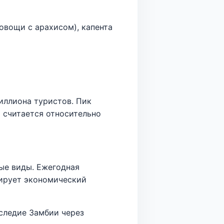
(овощи с арахисом), капента
миллиона туристов. Пик
я считается относительно
ые виды. Ежегодная
рирует экономический
аследие Замбии через