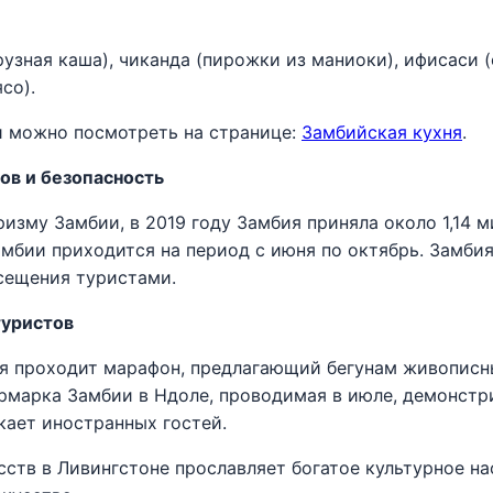
узная каша), чиканда (пирожки из маниоки), ифисаси 
со).
и можно посмотреть на странице:
Замбийская кухня
.
ов и безопасность
изму Замбии, в 2019 году Замбия приняла около 1,14 
амбии приходится на период с июня по октябрь. Замби
сещения туристами.
туристов
ия проходит марафон, предлагающий бегунам живописн
рмарка Замбии в Ндоле, проводимая в июле, демонст
кает иностранных гостей.
сств в Ливингстоне прославляет богатое культурное н