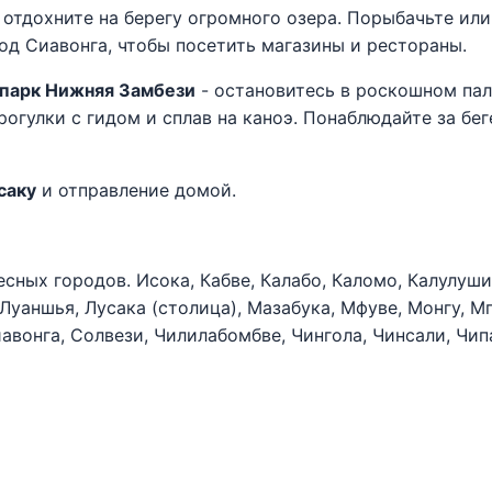
 отдохните на берегу огромного озера. Порыбачьте или
д Сиавонга, чтобы посетить магазины и рестораны.
 парк Нижняя Замбези
- остановитесь в роскошном пал
рогулки с гидом и сплав на каноэ. Понаблюдайте за бе
саку
и отправление домой.
сных городов. Исока, Кабве, Калабо, Каломо, Калулуш
 Луаншья, Лусака (столица), Мазабука, Мфуве, Монгу, М
авонга, Солвези, Чилилабомбве, Чингола, Чинсали, Чип