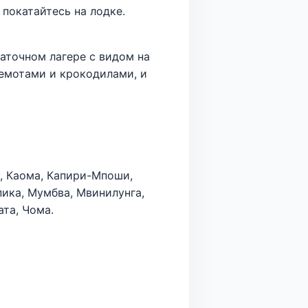
 покатайтесь на лодке.
аточном лагере с видом на
гемотами и крокодилами, и
и, Каома, Капири-Мпоши,
пика, Мумбва, Мвинилунга,
ата, Чома.