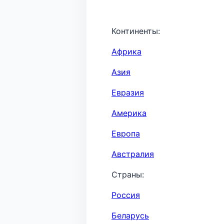
Континенты:
Африка
Азия
Евразия
Америка
Европа
Австралия
Страны:
Россия
Беларусь