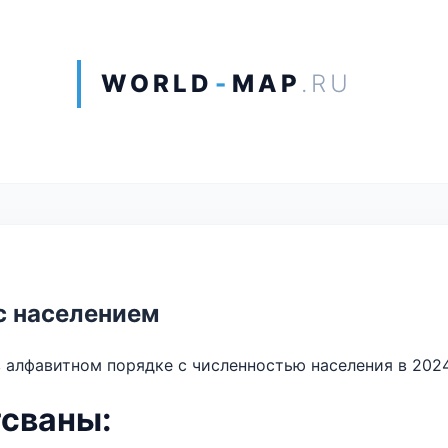
WORLD
-
MAP
.RU
с населением
 алфавитном порядке с численностью населения в 2024
тсваны: