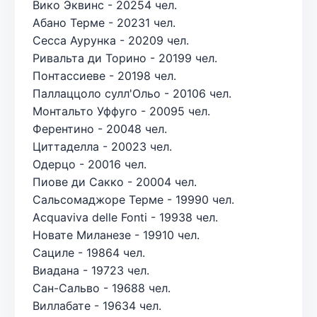
Вико Эквинс - 20254 чел.
Абано Терме - 20231 чел.
Сесса Аурунка - 20209 чел.
Ривальта ди Торино - 20199 чел.
Понтассиеве - 20198 чел.
Паллаццоло сулл'Ольо - 20106 чел.
Монтальто Уффуго - 20095 чел.
Ферентино - 20048 чел.
Циттаделла - 20023 чел.
Одерцо - 20016 чел.
Пиове ди Сакко - 20004 чел.
Сальсомаджоре Терме - 19990 чел.
Acquaviva delle Fonti - 19938 чел.
Новате Миланезе - 19910 чел.
Сациле - 19864 чел.
Виадана - 19723 чел.
Сан-Сальво - 19688 чел.
Виллабате - 19634 чел.