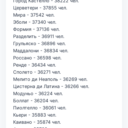
Город Кастелло - 38222 чел.
Церветери - 37855 чел.
Мира - 37542 чел.
Эболи - 37340 чел.
Формия - 37136 чел.
Разделить - 36911 чел.
Грульяско - 36896 чел.
Маддалони - 36834 чел.
Россано - 36598 чел.
Ренде - 36434 чел.
Сполето - 36271 чел.
Мелито ди Неаполь - 36269 чел.
Цистерна ди Латина - 36266 чел.
Модуньо - 36224 чел.
Боллат - 36204 чел.
Пиолтелло - 36061 чел.
Кьери - 35883 чел.
Каивано - 35874 чел.