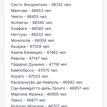
Сесто Фиорентино - 48742 чел.
Мантова - 48653 чел.
Чиети - 48455 чел.
Коллегно - 48340 чел.
Скафати - 48045 чел.
Неттуно - 48033 чел.
Монополи - 48004 чел.
Кьоджа - 47559 чел.
Кампи Бизенцио - 47462 чел.
Риволи - 47147 чел.
Падерно Дуньяно - 47118 чел.
Кампобассо - 47075 чел.
Корато - 47033 чел.
Касальнуово ди Неаполь - 46992 чел.
Сан-Бенедетто-дель-Тронто - 46957 чел.
Мартина Франка - 46900 чел.
Лекко - 46871 чел.
Кологно Монцезе - 46707 чел.