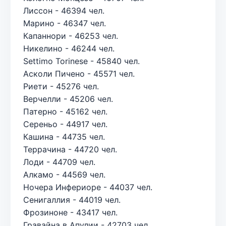
Лиссон - 46394 чел.
Марино - 46347 чел.
Капаннори - 46253 чел.
Никелино - 46244 чел.
Settimo Torinese - 45840 чел.
Асколи Пичено - 45571 чел.
Риети - 45276 чел.
Верчелли - 45206 чел.
Патерно - 45162 чел.
Сереньо - 44917 чел.
Кашина - 44735 чел.
Террачина - 44720 чел.
Лоди - 44709 чел.
Алкамо - 44569 чел.
Ночера Инфериоре - 44037 чел.
Сенигаллия - 44019 чел.
Фрозиноне - 43417 чел.
Гравайна в Апулии - 42703 чел.