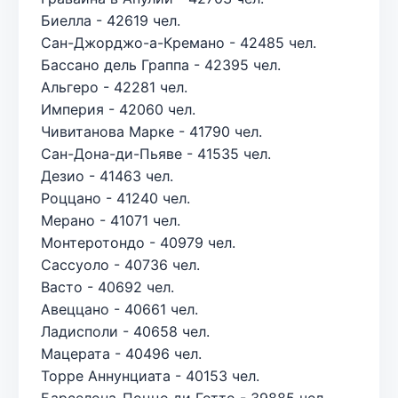
Биелла - 42619 чел.
Сан-Джорджо-а-Кремано - 42485 чел.
Бассано дель Граппа - 42395 чел.
Альгеро - 42281 чел.
Империя - 42060 чел.
Чивитанова Марке - 41790 чел.
Сан-Дона-ди-Пьяве - 41535 чел.
Дезио - 41463 чел.
Роццано - 41240 чел.
Мерано - 41071 чел.
Монтеротондо - 40979 чел.
Сассуоло - 40736 чел.
Васто - 40692 чел.
Авеццано - 40661 чел.
Ладисполи - 40658 чел.
Мацерата - 40496 чел.
Торре Аннунциата - 40153 чел.
Барселона-Поццо ди Готто - 39885 чел.