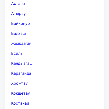
Астана
Атырау
Байконур
Балхаш
Жезказган
Есиль
Кандыагаш
Караганда
Хромтау
Кокшетау
Костанай